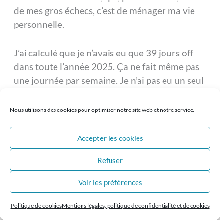
de mes gros échecs, c’est de ménager ma vie
personnelle.
J’ai calculé que je n’avais eu que 39 jours off
dans toute l’année 2025. Ça ne fait même pas
une journée par semaine. Je n’ai pas eu un seul
week-end complet, je n’ai pas pris de vacances.
À chaque fois que je prends des vacances, je
Nous utilisons des cookies pour optimiser notre site web et notre service.
suis quand même sollicitée parce que ma
structure n’est pas assez grosse pour l’instant.
Accepter les cookies
Refuser
Je pense que la réussite, c’est faire en sorte
que son entreprise tourne sans soi, sans le
Voir les préférences
fondateur, et que chacun, fondateur comme
salariés, puisse avoir une vie personnelle
Politique de cookies
Mentions légales, politique de confidentialité et de cookies
épanouie.