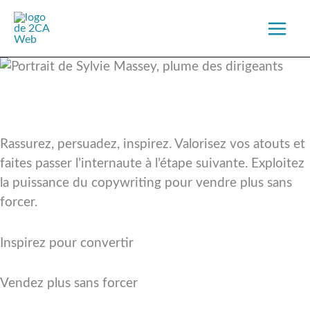
Aller
au
contenu
Boostez vos ventes avec une
page de vente percutante
qui convertit
Rassurez, persuadez, inspirez. Valorisez vos atouts et
faites passer l’internaute à l’étape suivante. Exploitez
la puissance du copywriting pour vendre plus sans
forcer.
Inspirez pour convertir
Vendez plus sans forcer