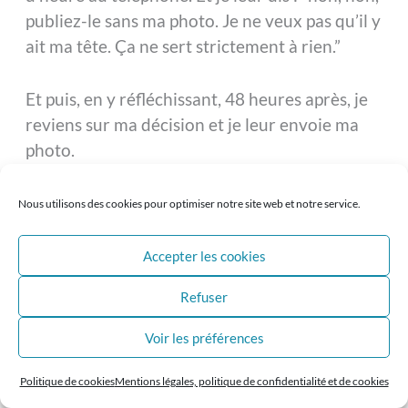
publiez-le sans ma photo. Je ne veux pas qu’il y
ait ma tête. Ça ne sert strictement à rien.”
Et puis, en y réfléchissant, 48 heures après, je
reviens sur ma décision et je leur envoie ma
photo.
15 ans après, je monte sur une scène et je fais
Nous utilisons des cookies pour optimiser notre site web et notre service.
une conférence. Tu vois le chemin… Ce
chemin-là, c’est celui que je fais un peu avec
Accepter les cookies
mes clients : assumer avec l’expérience une
Refuser
exposition professionnelle, j’entends, ce qu’on
peut ou qu’on veut montrer de soi. Sur
Voir les préférences
LinkedIn, la difficulté n’est pas d’écrire, c’est :
qu’est-ce qu’on veut dire et comment on veut
Politique de cookies
Mentions légales, politique de confidentialité et de cookies
le dire. Tu es bien placée pour le savoir, Sylvie.